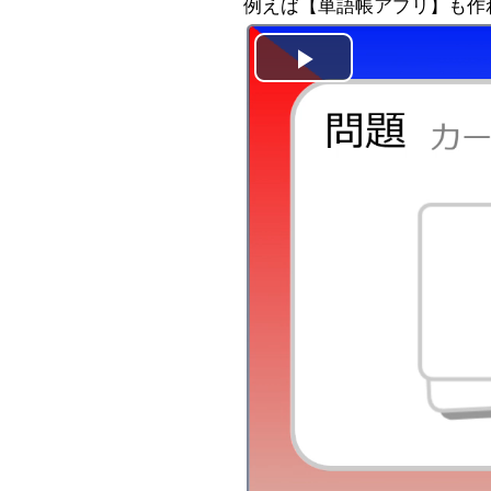
例えば【単語帳アプリ】も作
Play
Video