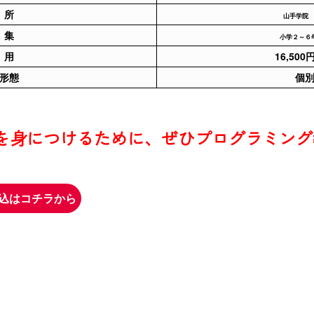
 所
山手学院
 集
小学２～６年
 用
16,50
形態
個
を身につけるために、ぜひプログラミング
込はコチラから